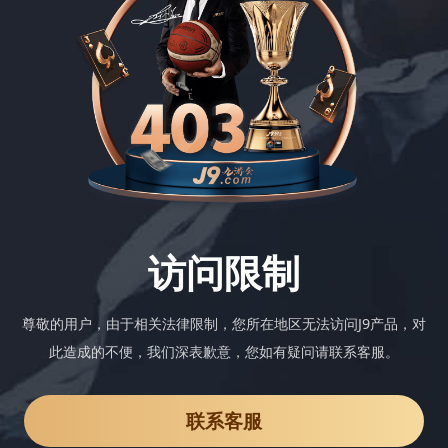
访问限制
尊敬的用户，由于相关法律限制，您所在地区无法访问J9产品，对
此造成的不便，我们深表歉意，您如有疑问请联系客服。
联系客服