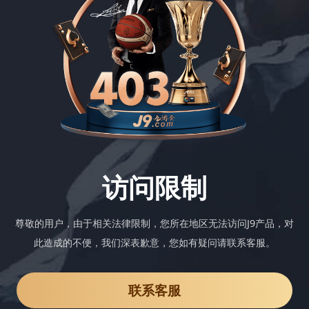
访问限制
尊敬的用户，由于相关法律限制，您所在地区无法访问J9产品，对
此造成的不便，我们深表歉意，您如有疑问请联系客服。
联系客服