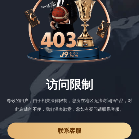
访问限制
尊敬的用户，由于相关法律限制，您所在地区无法访问J9产品，对
此造成的不便，我们深表歉意，您如有疑问请联系客服。
联系客服